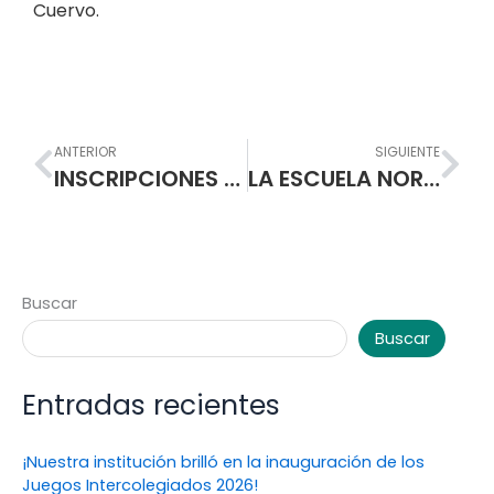
Cuervo.
Prev
Nex
ANTERIOR
SIGUIENTE
INSCRIPCIONES PROGRAMA DE FORMACION COMPLEMANTARIA
LA ESCUELA NORMAL SUPERIOR DE PASTO PARTICIPA EN LAS MESAS NACIONALES PARA CONSTRUIR LA POLITICA Y EL SISTEMA DE FORMACION DE EDUCADORES DE COLOMBIA.
Buscar
Buscar
Entradas recientes
¡Nuestra institución brilló en la inauguración de los
Juegos Intercolegiados 2026!