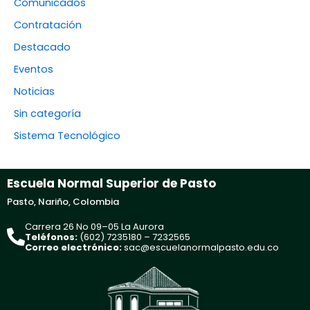
Comunicados
Contratación
Destacado
Eventos
Noticias
Sin categoría
Sistema Tecnológico
Escuela Normal Superior de Pasto
Pasto, Nariño, Colombia
Carrera 26 No 09–05 La Aurora
Teléfonos:
(602) 7235180 – 7232565
Correo electrónico:
sac@escuelanormalpasto.edu.co