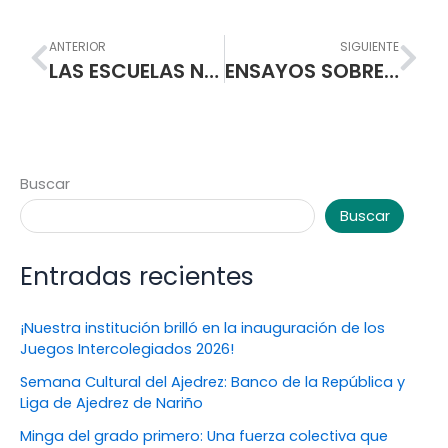
Prev
Nex
ANTERIOR
SIGUIENTE
LAS ESCUELAS NORMALES SUPERIORES DE COLOMBIA TRABAJAN EN LA CONSTRUCCION DE UNA PROPUESTA PARA CONVERTIRSE EN INSTITUCIONES DE EDUCACION SUPERIOR
ENSAYOS SOBRE EDUCACION DEL ESCRITOR WILLIAM OSPINA
Buscar
Buscar
Entradas recientes
¡Nuestra institución brilló en la inauguración de los
Juegos Intercolegiados 2026!
Semana Cultural del Ajedrez: Banco de la República y
Liga de Ajedrez de Nariño
Minga del grado primero: Una fuerza colectiva que