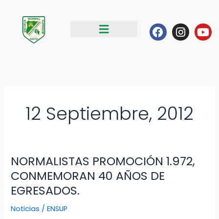
Ir
al
Facebook
Instag
Yo
contenido
12 Septiembre, 2012
NORMALISTAS PROMOCIÓN 1.972,
NORMALISTAS
PROMOCIÓN
CONMEMORAN 40 AÑOS DE
1.972,
EGRESADOS.
CONMEMORAN
40
Noticias
/
ENSUP
AÑOS