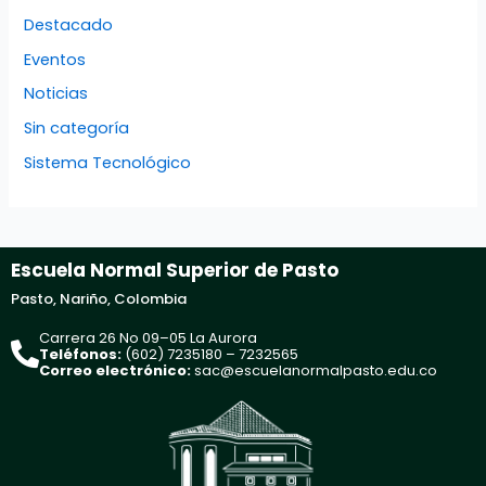
Destacado
Eventos
Noticias
Sin categoría
Sistema Tecnológico
Escuela Normal Superior de Pasto
Pasto, Nariño, Colombia
Carrera 26 No 09–05 La Aurora
Teléfonos:
(602) 7235180 – 7232565
Correo electrónico:
sac@escuelanormalpasto.edu.co