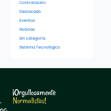
Contratación
Destacado
Eventos
Noticias
Sin categoría
Sistema Tecnológico
¡Orgullosamente
N
o
r
m
a
l
i
s
t
a
s
!
N
o
r
m
a
l
i
s
t
a
s
!