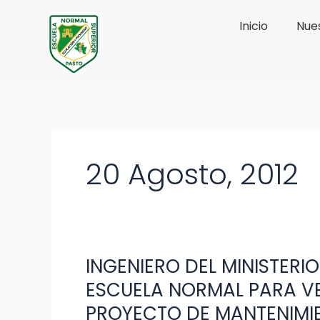
Ir
Inicio
Nues
al
contenido
20 Agosto, 2012
INGENIERO DEL MINISTERI
INGENIERO
DEL
ESCUELA NORMAL PARA VE
MINISTERIO
PROYECTO DE MANTENIMI
DE