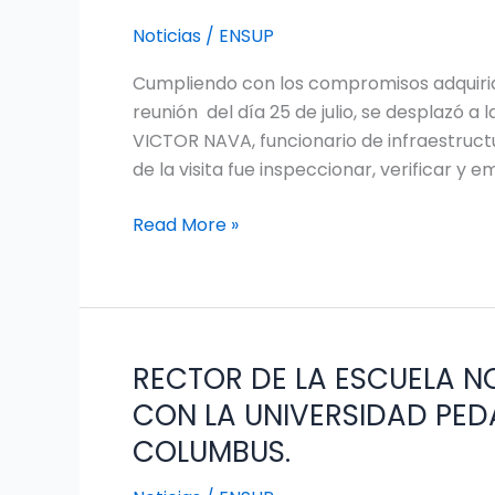
EDUCACION
Noticias
/
ENSUP
VISITA
Cumpliendo con los compromisos adquirido
LA
reunión del día 25 de julio, se desplazó a
ESCUELA
VICTOR NAVA, funcionario de infraestructu
NORMAL
de la visita fue inspeccionar, verificar y 
PARA
VERIFICAR
Read More »
LA
NECESIDAD
DEL
PROYECTO
DE
RECTOR DE LA ESCUELA N
MANTENIMIENTO
RECTOR
Y
DE
CON LA UNIVERSIDAD PED
CONSTRUCCION
LA
COLUMBUS.
ESCUELA
NORMAL