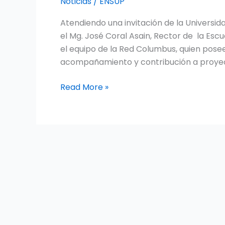
Noticias
/
ENSUP
PARTICIPA
Atendiendo una invitación de la Universid
EN
el Mg. José Coral Asain, Rector de la Escu
SEMINARIO
el equipo de la Red Columbus, quien posee
CON
acompañamiento y contribución a proyec
LA
UNIVERSIDAD
Read More »
PEDAGOGICA
NACIONAL
Y
LA
RED
COLUMBUS.