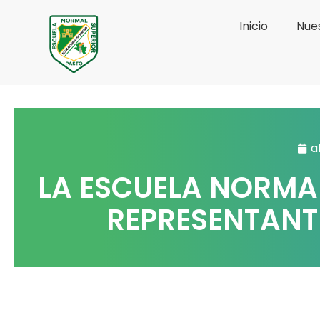
Ir
Inicio
Nues
al
contenido
a
LA ESCUELA NORMA
REPRESENTANTE