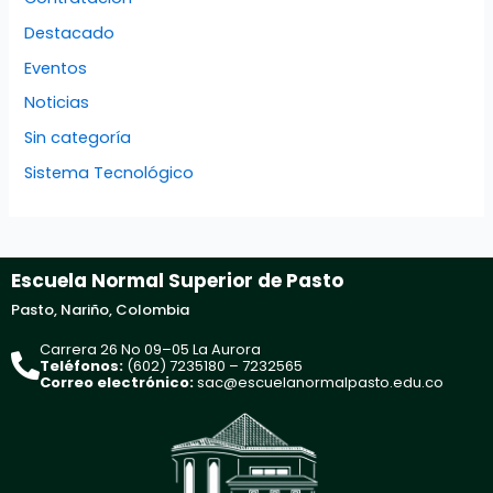
Destacado
Eventos
Noticias
Sin categoría
Sistema Tecnológico
Escuela Normal Superior de Pasto
Pasto, Nariño, Colombia
Carrera 26 No 09–05 La Aurora
Teléfonos:
(602) 7235180 – 7232565
Correo electrónico:
sac@escuelanormalpasto.edu.co