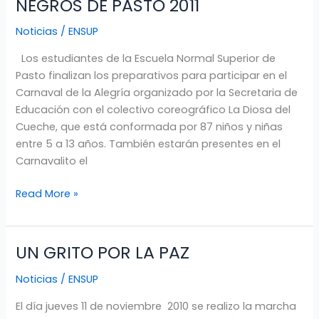
NEGROS DE PASTO 2011
PASTO
PARTICIPARÁ
Noticias
/
ENSUP
EN
LOS
Los estudiantes de la Escuela Normal Superior de
CARNAVALES
Pasto finalizan los preparativos para participar en el
DE
Carnaval de la Alegría organizado por la Secretaria de
BLANCOS
Educación con el colectivo coreográfico La Diosa del
Y
Cueche, que está conformada por 87 niños y niñas
NEGROS
entre 5 a 13 años. También estarán presentes en el
DE
Carnavalito el
PASTO
Read More »
2011
UN GRITO POR LA PAZ
UN
GRITO
Noticias
/
ENSUP
POR
LA
El día jueves 11 de noviembre 2010 se realizo la marcha
PAZ