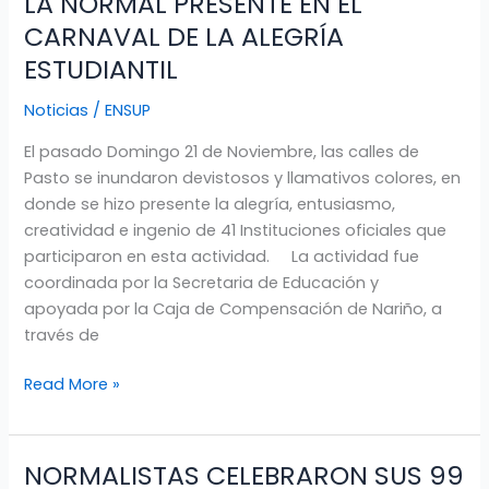
LA NORMAL PRESENTE EN EL
LA
NORMAL
CARNAVAL DE LA ALEGRÍA
PRESENTE
ESTUDIANTIL
EN
EL
Noticias
/
ENSUP
CARNAVAL
El pasado Domingo 21 de Noviembre, las calles de
DE
Pasto se inundaron devistosos y llamativos colores, en
LA
donde se hizo presente la alegría, entusiasmo,
ALEGRÍA
creatividad e ingenio de 41 Instituciones oficiales que
ESTUDIANTIL
participaron en esta actividad. La actividad fue
coordinada por la Secretaria de Educación y
apoyada por la Caja de Compensación de Nariño, a
través de
Read More »
NORMALISTAS CELEBRARON SUS 99
NORMALISTAS