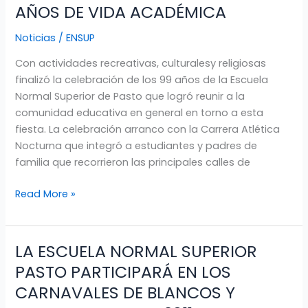
CELEBRARON
AÑOS DE VIDA ACADÉMICA
SUS
Noticias
/
ENSUP
99
AÑOS
Con actividades recreativas, culturalesy religiosas
DE
finalizó la celebración de los 99 años de la Escuela
VIDA
Normal Superior de Pasto que logró reunir a la
ACADÉMICA
comunidad educativa en general en torno a esta
fiesta. La celebración arranco con la Carrera Atlética
Nocturna que integró a estudiantes y padres de
familia que recorrieron las principales calles de
Read More »
LA ESCUELA NORMAL SUPERIOR
LA
ESCUELA
PASTO PARTICIPARÁ EN LOS
NORMAL
CARNAVALES DE BLANCOS Y
SUPERIOR