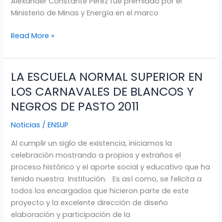
Alexander Constante Pérez fue premiado por el
Ministerio de Minas y Energía en el marco
Read More »
LA ESCUELA NORMAL SUPERIOR EN
LA
ESCUELA
LOS CARNAVALES DE BLANCOS Y
NORMAL
NEGROS DE PASTO 2011
SUPERIOR
EN
Noticias
/
ENSUP
LOS
Al cumplir un siglo de existencia, iniciamos la
CARNAVALES
celebración mostrando a propios y extraños el
DE
proceso histórico y el aporte social y educativo que ha
BLANCOS
tenido nuestra Institución. Es así como, se felicita a
Y
todos los encargados que hicieron parte de este
NEGROS
proyecto y la excelente dirección de diseño
DE
elaboración y participación de la
PASTO