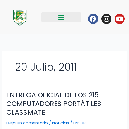
Ir
al
Facebook
Instag
Yo
contenido
20 Julio, 2011
ENTREGA OFICIAL DE LOS 215
ENTREGA
OFICIAL
COMPUTADORES PORTÁTILES
DE
CLASSMATE
LOS
215
Deja un comentario
/
Noticias
/
ENSUP
COMPUTADORES