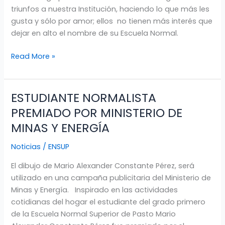
triunfos a nuestra Institución, haciendo lo que más les
gusta y sólo por amor; ellos no tienen más interés que
dejar en alto el nombre de su Escuela Normal.
Read More »
ESTUDIANTE NORMALISTA
ESTUDIANTE
NORMALISTA
PREMIADO POR MINISTERIO DE
PREMIADO
MINAS Y ENERGÍA
POR
MINISTERIO
Noticias
/
ENSUP
DE
El dibujo de Mario Alexander Constante Pérez, será
MINAS
utilizado en una campaña publicitaria del Ministerio de
Y
Minas y Energía. Inspirado en las actividades
ENERGÍA
cotidianas del hogar el estudiante del grado primero
de la Escuela Normal Superior de Pasto Mario