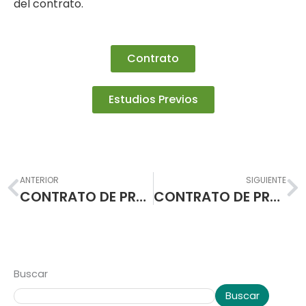
del contrato.
Contrato
Estudios Previos
Prev
N
ANTERIOR
SIGUIENTE
CONTRATO DE PRESTACIÓN DE SERVICIOS PROFESIONALES
CONTRATO DE PRESTACIÓN DE SERVICIOS DE MANTENIMIENTO
Buscar
Buscar