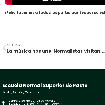
¡Felicitaciones a todos los participantes por su es
Prev
ANTERIOR
La música nos une: Normalistas vis
Escuela Normal Superior de Pasto
Pasto, Nariño, Colombia
Carrera 26 No 09–05 La Aurora
Teléfonos:
(602) 7235180 – 7232565