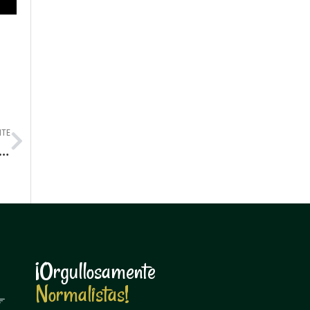
Next
NTE
LMS en la Escuela Normal: ¡Una experiencia de cine con celular!
¡Orgullosamente
N
o
r
m
a
l
i
s
t
a
s
!
N
o
r
m
a
l
i
s
t
a
s
!