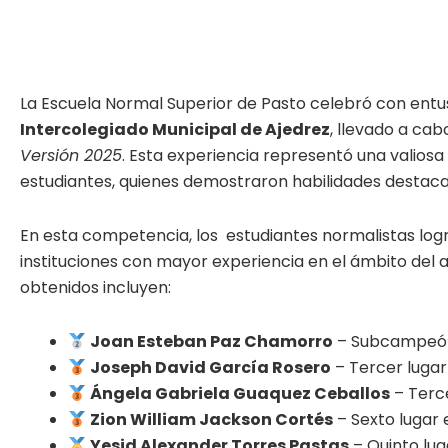
La Escuela Normal Superior de Pasto celebró con entu
Intercolegiado Municipal de Ajedrez
, llevado a ca
Versión 2025
. Esta experiencia representó una valios
estudiantes, quienes demostraron habilidades destacad
En esta competencia, los estudiantes normalistas logr
instituciones con mayor experiencia en el ámbito del 
obtenidos incluyen:
Joan Esteban Paz Chamorro
– Subcampeón 
Joseph David García Rosero
– Tercer lugar
Ángela Gabriela Guaquez Ceballos
– Terce
Zion William Jackson Cortés
– Sexto lugar
Yesid Alexander Torres Pastas
– Quinto lug