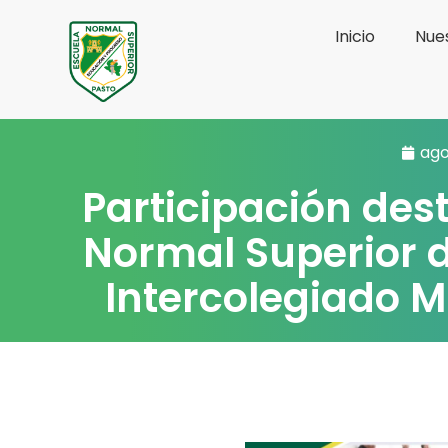
Ir
Inicio
Nues
al
contenido
ago
Participación des
Normal Superior d
Intercolegiado M