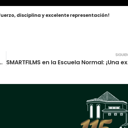
fuerzo, disciplina y excelente representación!
SIGUIE
itan La Caldera en una jornada de arte y aprendizaje
SMARTFI