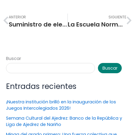
Prev
N
ANTERIOR
SIGUIENTE
Suministro de elementos y equipos de ferretería para la adecuación y mantenimiento de la I.E.M. Escuela Normal Superior de Pasto.
La Escuela Normal Superior de Pasto informa el proceso de inscripciones generales para preescolar año escolar 2025
Buscar
Buscar
Entradas recientes
¡Nuestra institución brilló en la inauguración de los
Juegos Intercolegiados 2026!
Semana Cultural del Ajedrez: Banco de la República y
Liga de Ajedrez de Nariño
Minga del grado primero: Una fuerza colectiva que