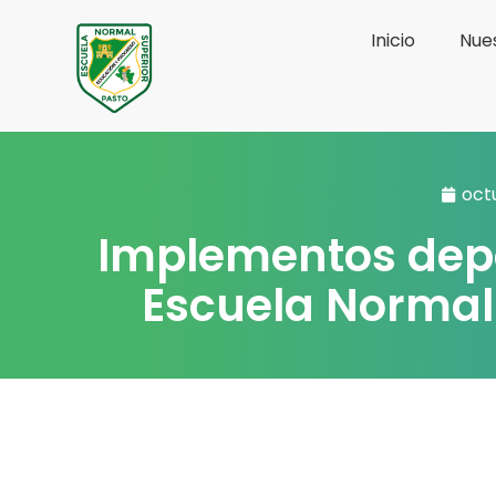
Ir
Inicio
Nues
al
contenido
oct
Implementos depor
Escuela Normal