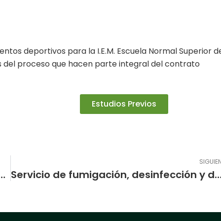
ntos deportivos para la I.E.M. Escuela Normal Superior d
 del proceso que hacen parte integral del contrato
Estudios Previos
SIGUIE
UVENIL DE FUTBOL ESTAN EN LA FINAL DE LOS JUEGOS INTERCOLEGIADOS DE PASTO
Servicio de fumigación, desinfección y desratización, en las áreas internas y externas, zonas comunes, áreas administrativas, salones, bibliotecas, c