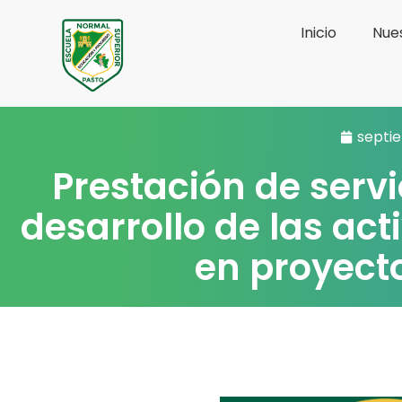
Ir
Inicio
Nues
al
contenido
septi
Prestación de servi
desarrollo de las a
en proyecto