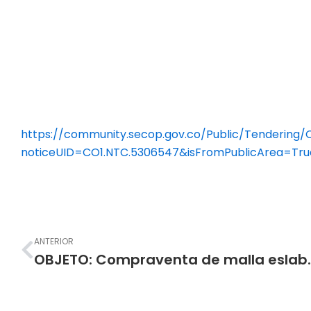
https://community.secop.gov.co/Public/Tendering/O
noticeUID=CO1.NTC.5306547&isFromPublicArea=Tru
Prev
ANTERIOR
OBJETO: Compraventa de malla eslabonada metálica y otros e