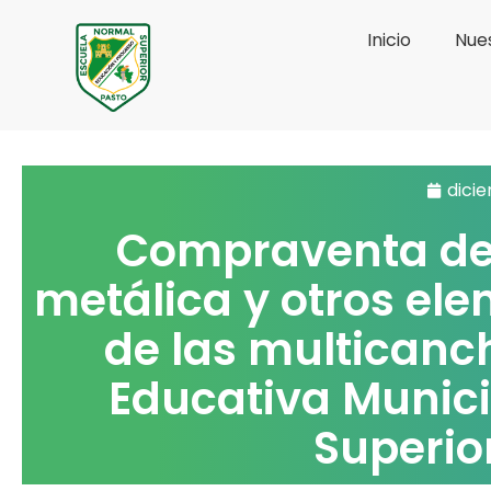
Ir
Inicio
Nues
al
contenido
dicie
Compraventa de
metálica y otros el
de las multicanch
Educativa Munic
Superio