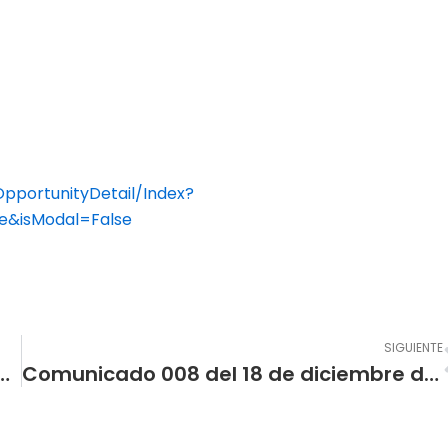
pportunityDetail/Index?
e&isModal=False
SIGUIENTE
lementos para el cerramiento de las multicanchas de la Institución Educativa Municipal Escuela Normal Superior de Past
Comunicado 008 del 18 de diciembre de 2023 cupos