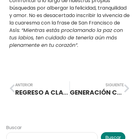
confrontar a lo largo de nuestras propias
búsquedas por albergar la felicidad, tranquilidad
y amor. No es desacertado inscribir la vivencia de
la cuaresma con la frase de San Francisco de
Asís:
“Mientras estás proclamando la paz con
tus labios, ten cuidado de tenerla aún más
plenamente en tu corazón”.
Prev
Nex
ANTERIOR
SIGUIENTE
REGRESO A CLASES AÑO ESCOLAR 2023
GENERACIÓN CXII
Buscar
Buscar