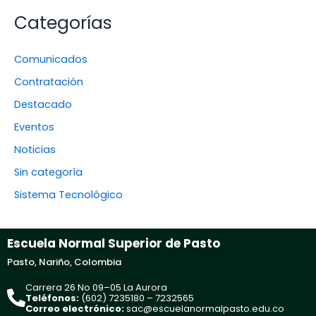
Categorías
Comunicados
Contratación
Destacado
Eventos
Noticias
Sin categoría
Sistema Tecnológico
Escuela Normal Superior de Pasto
Pasto, Nariño, Colombia
Carrera 26 No 09–05 La Aurora
Teléfonos:
(602) 7235180 – 7232565
Correo electrónico:
sac@escuelanormalpasto.edu.co