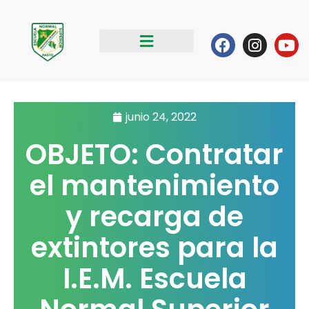
Ir
al
Facebook
Instag
Yo
contenido
junio 24, 2022
OBJETO: Contratar
el mantenimiento
y recarga de
extintores para la
I.E.M. Escuela