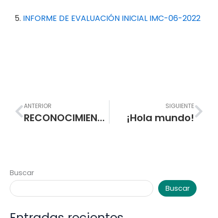
5.
INFORME DE EVALUACIÓN INICIAL IMC-06-2022
Prev
Nex
ANTERIOR
SIGUIENTE
RECONOCIMIENTO AL TRABAJO EN PANDEMIA DEL DIRECTIVO, DOCENTE, FUNCIONARIO ADMINISTRATIVO Y DE SERVICIOS DE APOYO DE LA ESCUELA NORMAL SUPERIOR DE PASTO.
¡Hola mundo!
Buscar
Buscar
Entradas recientes