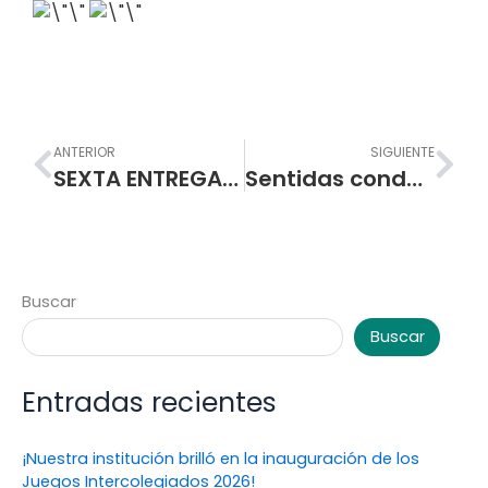
Prev
Nex
ANTERIOR
SIGUIENTE
SEXTA ENTREGA DE PAQUETES ALIMENTARIOS A PADRES Y MADRES DE FAMILIA LOS DIAS 10, 11 Y 12 DE NOVIEMBRE
Sentidas condolencias por nuestro querido estudiante
Buscar
Buscar
Entradas recientes
¡Nuestra institución brilló en la inauguración de los
Juegos Intercolegiados 2026!