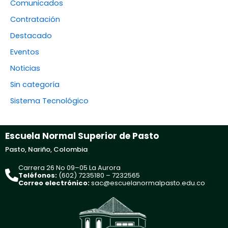
Comunicados
Contratación
Destacado
Eventos
Noticias
Sin categoría
Sistema Tecnológico
Escuela Normal Superior de Pasto
Pasto, Nariño, Colombia
Carrera 26 No 09–05 La Aurora
Teléfonos:
(602) 7235180 – 7232565
Correo electrónico:
sac@escuelanormalpasto.edu.co