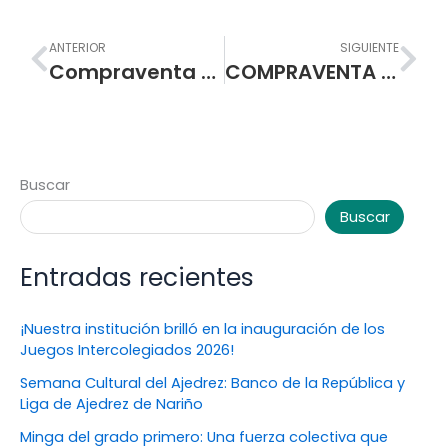
Prev
Nex
ANTERIOR
SIGUIENTE
Compraventa de insumos y equipos eléctricos para la I.E.M. Escuela Normal Superior de Pasto.
COMPRAVENTA DE ELEMENTOS Y EQUIPOS DE FERRETERÍA PARA GARANTIZAR CONDICIONES DE BIOSEGURIDAD EN LA I.E.M. ESCUELA NORMAL SUPERIOR DE PASTO
Buscar
Buscar
Entradas recientes
¡Nuestra institución brilló en la inauguración de los
Juegos Intercolegiados 2026!
Semana Cultural del Ajedrez: Banco de la República y
Liga de Ajedrez de Nariño
Minga del grado primero: Una fuerza colectiva que