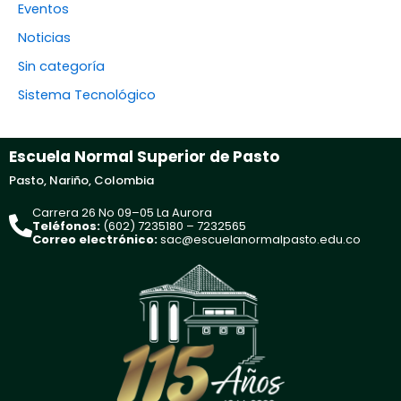
Eventos
Noticias
Sin categoría
Sistema Tecnológico
Escuela Normal Superior de Pasto
Pasto, Nariño, Colombia
Carrera 26 No 09–05 La Aurora
Teléfonos:
(602) 7235180 – 7232565
Correo electrónico:
sac@escuelanormalpasto.edu.co