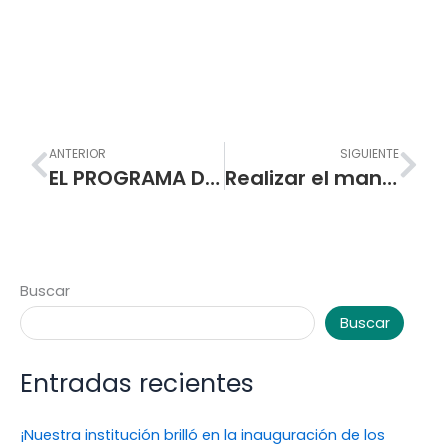
Prev
Nex
ANTERIOR
SIGUIENTE
EL PROGRAMA DE FORMACION COMPLEMENTARIA (P.F.C) DE LA ESCUELA NORMAL SUPERIOR DE PASTO ABRE SUS INSCRIPCIONES
Realizar el mantenimiento y restauración de las instalaciones en madera de la I.E.M. Escuela Normal Superior de Pasto.
Buscar
Buscar
Entradas recientes
¡Nuestra institución brilló en la inauguración de los