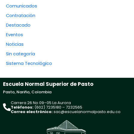
Comunicados
Contratación
Destacado
Eventos
Noticias
Sin categoría
Sistema Tecnológico
Escuela Normal Superior de Pasto
Pasto, Nariño, Colombia
Carrera 26 No 09–05 La Aurora
Teléfonos:
(602) 7235180 – 7232565
Correo electrónico:
sac@escuelanormalpasto.edu.co