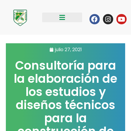
Ir
al
Facebook
Instag
Yo
contenido
julio 27, 2021
Consultoría para
la elaboración de
los estudios y
diseños técnicos
para la