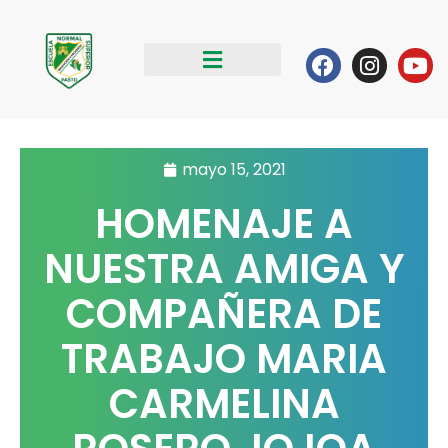
Ir
al
Facebook
Instag
Yo
contenido
mayo 15, 2021
HOMENAJE A
NUESTRA AMIGA Y
COMPAÑERA DE
TRABAJO MARIA
CARMELINA