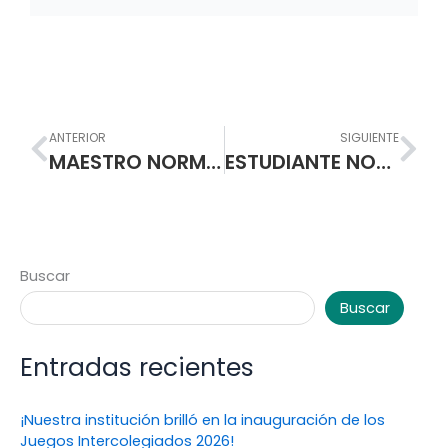
Prev
Nex
ANTERIOR
SIGUIENTE
MAESTRO NORMALISTA ARTESANO DE MENTES Y CORAZONES
ESTUDIANTE NORMALISTA EJEMPLO DE LIDERAZGO Y SENTIDO DE PERTENENCIA
Buscar
Buscar
Entradas recientes
¡Nuestra institución brilló en la inauguración de los
Juegos Intercolegiados 2026!