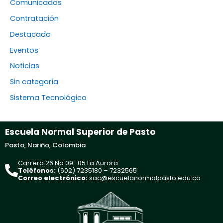
Comunicados
Contratación
Destacado
Eventos
Noticias
Sin categoría
Sistema Tecnológico
Escuela Normal Superior de Pasto
Pasto, Nariño, Colombia
Carrera 26 No 09–05 La Aurora
Teléfonos:
(602) 7235180 – 7232565
Correo electrónico:
sac@escuelanormalpasto.edu.co