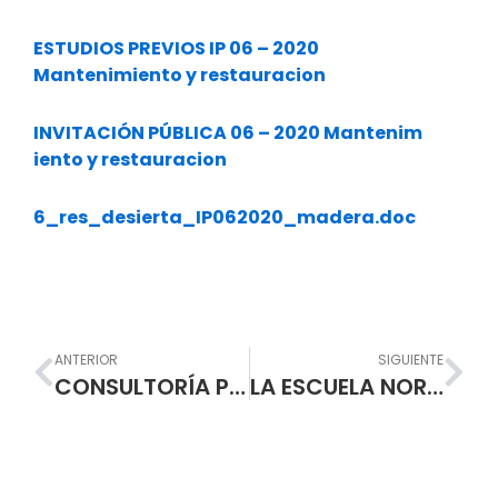
ESTUDIOS PREVIOS IP 06 – 2020
Mantenimiento y restauracion
INVITACIÓN PÚBLICA 06 – 2020 Mantenim
iento y restauracion
6_res_desierta_IP062020_madera.doc
Prev
Nex
ANTERIOR
SIGUIENTE
CONSULTORÍA PARA LA ELABORACIÓN DE LOS ESTUDIOS Y DISEÑOS TÉCNICOS PARA LOS ESPACIOS E INFRAESTRUCTURA DE LA I.E.M. ESCUELA NORMAL SUPERIOR DE PASTO.
LA ESCUELA NORMAL SUPERIOR DE PASTO ABRE INSCRIPCIONES PARA INGRESAR AL PROGRAMA DE FORMACION COMPLEMENTARIA