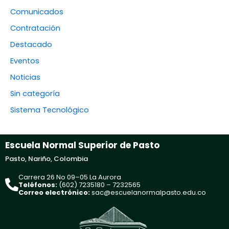
Comunicados
Contratación
Destacado
Eventos
Noticias
Sin categoría
Sistema Tecnológico
Escuela Normal Superior de Pasto
Pasto, Nariño, Colombia
Carrera 26 No 09–05 La Aurora
Teléfonos:
(602) 7235180 – 7232565
Correo electrónico:
sac@escuelanormalpasto.edu.co