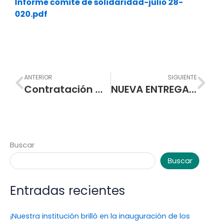
Informe comité de solidaridad-julio 28-
020.pdf
Prev
Nex
ANTERIOR
SIGUIENTE
Contratación Mínima Cuantía – Ferretería en general
NUEVA ENTREGA DEL PAQUETE ALIMENTARIO A PADRES Y MADRES DE FAMILIA A PARTIR DEL DÍA LUNES 3 DE AGOSTO
Buscar
Buscar
Entradas recientes
¡Nuestra institución brilló en la inauguración de los