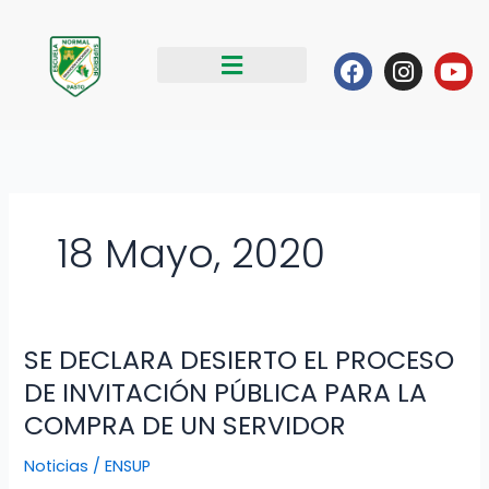
Ir
al
Facebook
Instag
Yo
contenido
18 Mayo, 2020
SE DECLARA DESIERTO EL PROCESO
SE
DECLARA
DE INVITACIÓN PÚBLICA PARA LA
DESIERTO
COMPRA DE UN SERVIDOR
EL
PROCESO
Noticias
/
ENSUP
DE