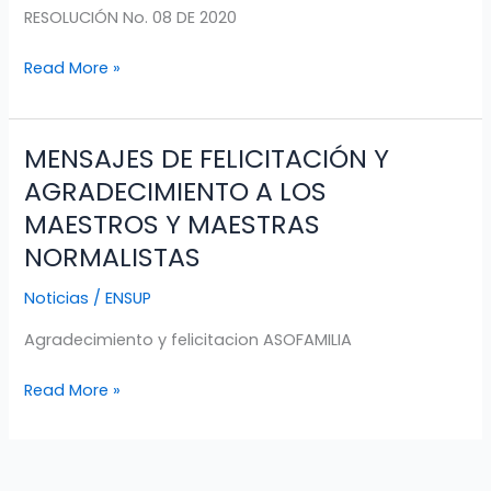
RESOLUCIÓN No. 08 DE 2020
INVITACIÓN
PÚBLICA
Read More »
PARA
LA
COMPRA
MENSAJES DE FELICITACIÓN Y
MENSAJES
DE
DE
UN
AGRADECIMIENTO A LOS
FELICITACIÓN
SERVIDOR
MAESTROS Y MAESTRAS
Y
NORMALISTAS
AGRADECIMIENTO
A
Noticias
/
ENSUP
LOS
MAESTROS
Agradecimiento y felicitacion ASOFAMILIA
Y
Read More »
MAESTRAS
NORMALISTAS