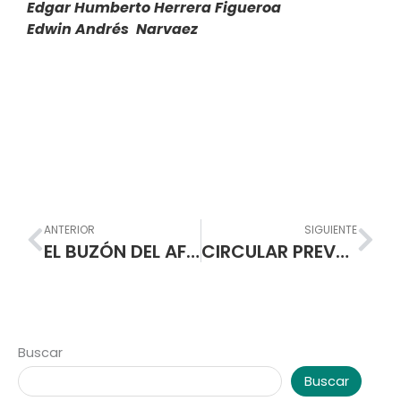
Edgar Humberto Herrera Figueroa
Edwin Andrés Narvaez
Prev
Nex
ANTERIOR
SIGUIENTE
EL BUZÓN DEL AFECTO: MENSAJES DEL CORAZÓN
CIRCULAR PREVENCIÓN COVID – 19 (CORONAVIRUS)
Buscar
Buscar