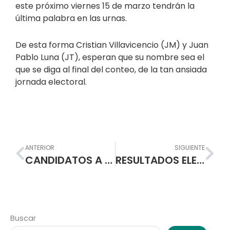
este próximo viernes 15 de marzo tendrán la
última palabra en las urnas.
De esta forma Cristian Villavicencio (JM) y Juan
Pablo Luna (JT), esperan que su nombre sea el
que se diga al final del conteo, de la tan ansiada
jornada electoral.
Prev
Nex
ANTERIOR
SIGUIENTE
CANDIDATOS A REPRESENTANTES DE DOCENTES AL CONSEJO DIRECTIVO AÑO ESCOLAR 2.019
RESULTADOS ELECCIONES GOBIERNO ESTUDIANTIL Y DELEGADOS MAESTROS(AS) AL CONSEJO DIRECTIVO AÑO ESCOLAR 2.019
Buscar