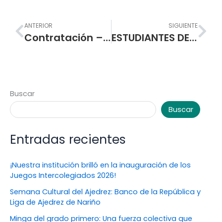
Prev
Nex
ANTERIOR
SIGUIENTE
Contratación – Mantenimiento de equipos de amplificación externos y equipos de emisora
ESTUDIANTES DEL GRADO ONCE PROMOCIÓN 2018 ENTREGAN NUEVO JARDÍN A LA INSTITUCIÓN
Buscar
Buscar
Entradas recientes
¡Nuestra institución brilló en la inauguración de los
Juegos Intercolegiados 2026!
Semana Cultural del Ajedrez: Banco de la República y
Liga de Ajedrez de Nariño
Minga del grado primero: Una fuerza colectiva que