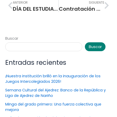
Prev
Nex
ANTERIOR
SIGUIENTE
DÍA DEL ESTUDIANTE NORMALISTA EN BACHILLERATO JORNADA MAÑANA 2018
Contratación Mínima Cuantía – Componentes y Suministros – IP015-2018
Buscar
Buscar
Entradas recientes
¡Nuestra institución brilló en la inauguración de los
Juegos Intercolegiados 2026!
Semana Cultural del Ajedrez: Banco de la República y
Liga de Ajedrez de Nariño
Minga del grado primero: Una fuerza colectiva que
mejora