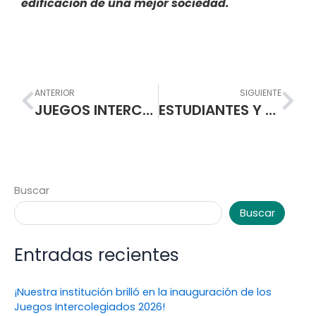
edificación de una mejor sociedad.
Prev
Nex
ANTERIOR
SIGUIENTE
JUEGOS INTERCURSOS INTEGRAN A COMUNIDAD NORMALISTA
ESTUDIANTES Y DOCENTES CONTARÁN LA HISTORIA DEL CINE Y LA T.V. A TRAVÉS DEL MAGAZÍN RADIAL “LA CÁMARA LÚCIDA”
Buscar
Buscar
Entradas recientes
¡Nuestra institución brilló en la inauguración de los
Juegos Intercolegiados 2026!