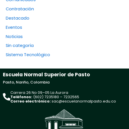
Contratación
Destacado
Eventos
Noticias
Sin categoría
Sistema Tecnológico
Escuela Normal Superior de Pasto
Pasto, Nariño, Colombia
Carrera 26 No 09–05 La Aurora
Teléfonos:
(602) 7235180 – 7232565
Correo electrónico:
sac@escuelanormalpasto.edu.co