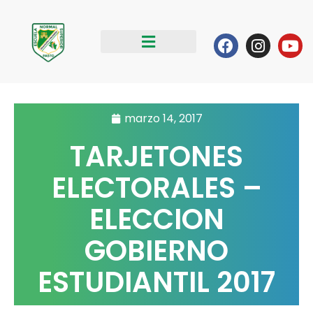
Ir
al
Facebook
Instag
Yo
contenido
marzo 14, 2017
TARJETONES
ELECTORALES –
ELECCION
GOBIERNO
ESTUDIANTIL 2017