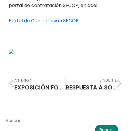
portal de contratación SECOP, enlace:
Portal de Contrataciòn SECOP
Prev
Nex
ANTERIOR
SIGUIENTE
EXPOSICIÓN FOTOGRÁFICA DE LA ESCUELA NORMAL SUPERIOR DE PASTO EN EL CENTRO COMERCIAL UNICENTRO
RESPUESTA A SOLICITUDES CAMBIO DE JORNADA
Buscar
Buscar