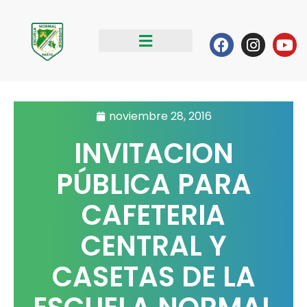
Ir
al
Facebook
Instag
Yo
contenido
noviembre 28, 2016
INVITACION
PÚBLICA PARA
CAFETERIA
CENTRAL Y
CASETAS DE LA