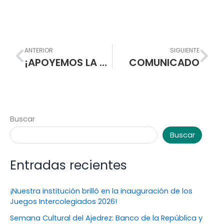
Prev
Nex
ANTERIOR
SIGUIENTE
¡APOYEMOS LA RECUPERACIÓN DEL BOSQUE DE LA ESCUELA NORMAL!
COMUNICADO
Buscar
Buscar
Entradas recientes
¡Nuestra institución brilló en la inauguración de los
Juegos Intercolegiados 2026!
Semana Cultural del Ajedrez: Banco de la República y