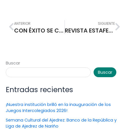
Prev
Nex
ANTERIOR
SIGUIENTE
CON ÉXITO SE CUMPLIÓ FORO SOBRE SEXUALIDAD
REVISTA ESTAFETA EXALTA LOGROS DE LA ESCUELA NORMAL SUPERIOR DE PASTO
Buscar
Buscar
Entradas recientes
¡Nuestra institución brilló en la inauguración de los
Juegos Intercolegiados 2026!
Semana Cultural del Ajedrez: Banco de la República y
Liga de Ajedrez de Nariño