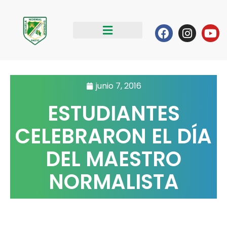
Ir
al
Facebook
Instag
Yo
contenido
junio 7, 2016
ESTUDIANTES
CELEBRARON EL DÍA
DEL MAESTRO
NORMALISTA