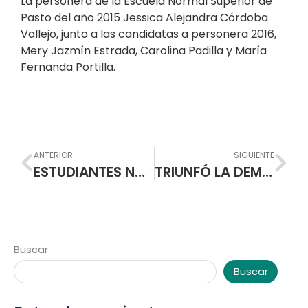
La personera de la Escuela Normal Superior de
Pasto del año 2015 Jessica Alejandra Córdoba
Vallejo, junto a las candidatas a personera 2016,
Mery Jazmín Estrada, Carolina Padilla y María
Fernanda Portilla.
Prev
Nex
ANTERIOR
SIGUIENTE
ESTUDIANTES NORMALISTAS PREPARAN SU CITA CON LA DEMOCRACIA ESCOLAR
TRIUNFÓ LA DEMOCRACIA ESCOLAR, CAROLINA PADILLA BUESAQUILLO, PERSONERA NORMALISTA 2016
Buscar
Buscar