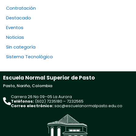
Contratación
Destacado
Eventos
Noticias
Sin categoría
Sistema Tecnológico
Escuela Normal Superior de Pasto
Pasto, Nariño, Colombia
Carrera 26 No 09–05 La Aurora
Teléfonos:
(602) 7235180 – 7232565
Correo electrónico:
sac@escuelanormalpasto.edu.co