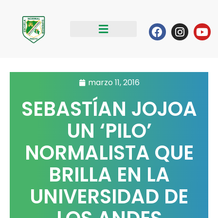
Ir
al
Facebook
Instag
Yo
contenido
marzo 11, 2016
SEBASTÍAN JOJOA
UN ‘PILO’
NORMALISTA QUE
BRILLA EN LA
UNIVERSIDAD DE