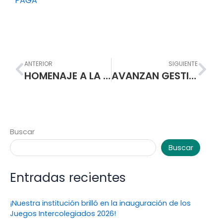
PAGA
Prev
Nex
ANTERIOR
SIGUIENTE
HOMENAJE A LA MUJER NORMALISTA. VICTORIA ENRIQUEZ GUERRERO EJEMPLO DE VALENTIA Y LUCHA POR LA VIDA
AVANZAN GESTIONES PARA QUE RED DE ESCUELAS DE FORMACIÓN MUSICAL LLEGUE A LA ESCUELA NORMAL SUPERIOR DE PASTO
Buscar
Buscar
Entradas recientes
¡Nuestra institución brilló en la inauguración de los
Juegos Intercolegiados 2026!