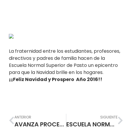
La fraternidad entre los estudiantes, profesores,
directivos y padres de familia hacen de la
Escuela Normal Superior de Pasto un epicentro
para que la Navidad brille en los hogares.
¡¡Feliz Navidad y Prospero Año 2016!!
Prev
Nex
ANTERIOR
SIGUIENTE
AVANZA PROCESO DE MATRICULAS EN LA ESCUELA NORMAL SUPERIOR DE PASTO
ESCUELA NORMAL SUPERIOR DE PASTO – UN EJEMPLO EN LA FORMACIÓN DE LÍDERES