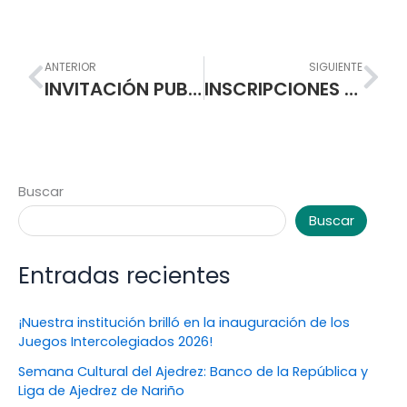
Prev
Nex
ANTERIOR
SIGUIENTE
INVITACIÓN PUBLICA PARA REMODELACION PREESCOLAR ESCUELA NORMAL SUPERIOR DE PASTO
INSCRIPCIONES GENERALES PREESCOLAR AÑO ESCOLAR 2016
Buscar
Buscar
Entradas recientes
¡Nuestra institución brilló en la inauguración de los
Juegos Intercolegiados 2026!
Semana Cultural del Ajedrez: Banco de la República y
Liga de Ajedrez de Nariño