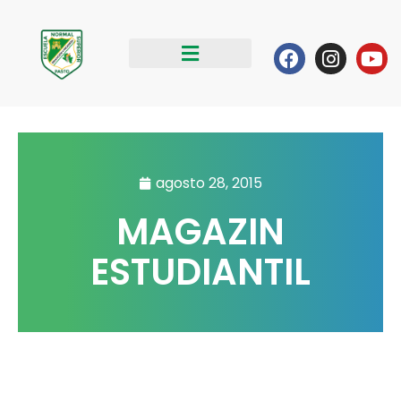
Ir
al
Facebook
Instag
Yo
contenido
agosto 28, 2015
MAGAZIN
ESTUDIANTIL