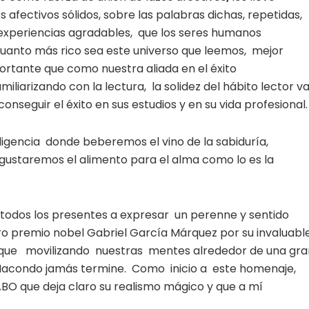
afectivos sólidos, sobre las palabras dichas, repetidas,
de experiencias agradables, que los seres humanos
 cuanto más rico sea este universo que leemos, mejor
rtante que como nuestra aliada en el éxito
iliarizando con la lectura, la solidez del hábito lector v
nseguir el éxito en sus estudios y en su vida profesional.
teligencia donde beberemos el vino de la sabiduría,
gustaremos el alimento para el alma como lo es la
 todos los presentes a expresar un perenne y sentido
o premio nobel Gabriel García Márquez por su invaluabl
lo que movilizando nuestras mentes alrededor de una gra
e Macondo jamás termine. Como inicio a este homenaje,
O que deja claro su realismo mágico y que a mí