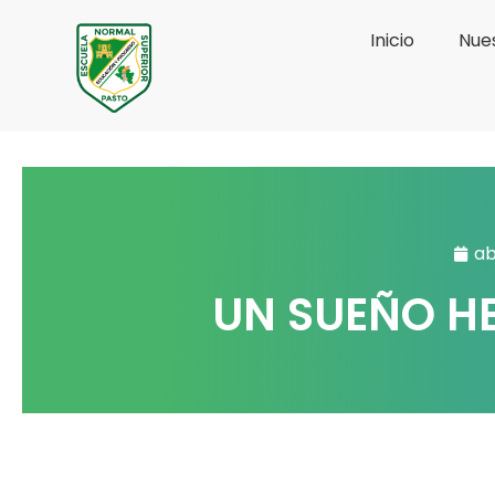
Ir
Inicio
Nues
al
contenido
ab
UN SUEÑO H