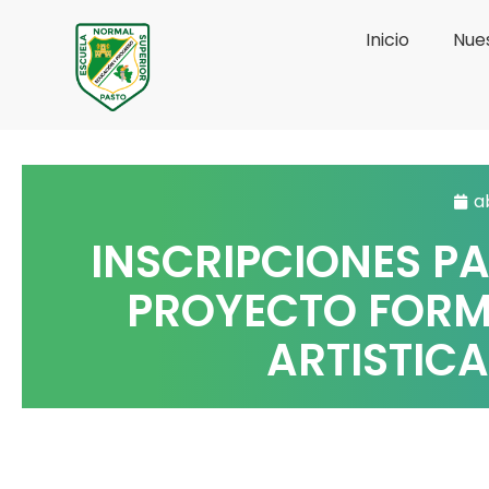
Ir
Inicio
Nues
al
contenido
ab
INSCRIPCIONES PA
PROYECTO FORM
ARTISTICA