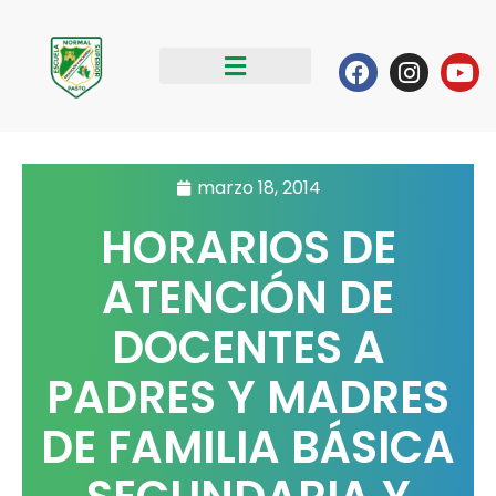
Ir
al
Facebook
Instag
Yo
contenido
marzo 18, 2014
HORARIOS DE
ATENCIÓN DE
DOCENTES A
PADRES Y MADRES
DE FAMILIA BÁSICA