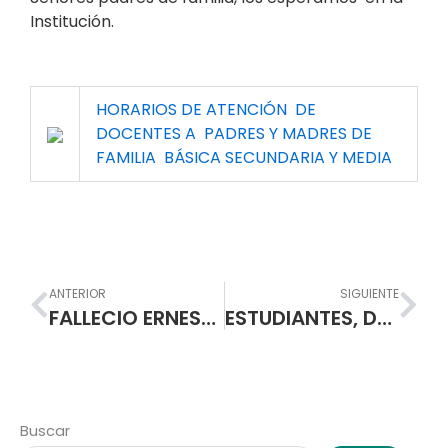
Institución.
HORARIOS DE ATENCIÓN DE
DOCENTES A PADRES Y MADRES DE
FAMILIA BÁSICA SECUNDARIA Y MEDIA
Prev
Nex
ANTERIOR
SIGUIENTE
FALLECIO ERNESTO, “FOTOGRAFO OFICIAL” DE LA ESCUELA NORMAL.
ESTUDIANTES, DOCENTES Y DIRECTIVOS DE LA ESCUELA NORMAL PÁRTICIPAN DEL DIPLOMADO: “FORMACION PARA LA ACCION EN DERECHOS HUMANOS Y EDUCACION PARA LA PAZ”
Buscar