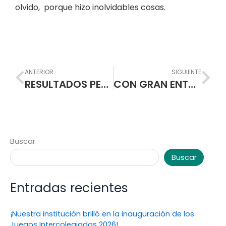
olvido, porque hizo inolvidables cosas.
Prev
Nex
ANTERIOR
SIGUIENTE
RESULTADOS PERSONERO Y ESTUDIANTES ELEGIDOS PARA VOCEROS AL CONSEJO ESTUDIANTIL
CON GRAN ENTUSIASMO SE DESARROLLÓ EL DÍA DEL IDIOMA.
Buscar
Buscar
Entradas recientes
¡Nuestra institución brilló en la inauguración de los
Juegos Intercolegiados 2026!