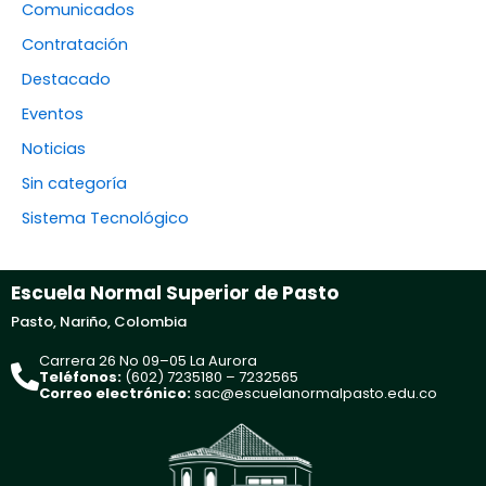
Comunicados
Contratación
Destacado
Eventos
Noticias
Sin categoría
Sistema Tecnológico
Escuela Normal Superior de Pasto
Pasto, Nariño, Colombia
Carrera 26 No 09–05 La Aurora
Teléfonos:
(602) 7235180 – 7232565
Correo electrónico:
sac@escuelanormalpasto.edu.co