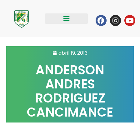
Ir
al
Facebook
Instag
Yo
contenido
abril 19, 2013
ANDERSON
ANDRES
RODRIGUEZ
CANCIMANCE