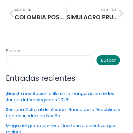
Prev
Nex
ANTERIOR
SIGUIENTE
COLOMBIA POSEE UNA POLÍTICA Y SISTEMA DE FORMACION Y DESARROLLO DE EDUCADORES.
SIMULACRO PRUEBAS SABER
Buscar
Buscar
Entradas recientes
¡Nuestra institución brilló en la inauguración de los
Juegos Intercolegiados 2026!
Semana Cultural del Ajedrez: Banco de la República y
Liga de Ajedrez de Nariño
Minga del grado primero: Una fuerza colectiva que
mejora