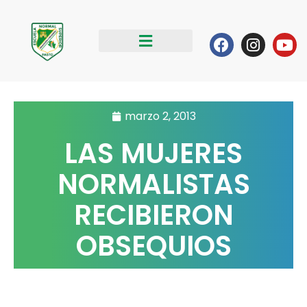
Ir
al
Facebook
Instag
Yo
contenido
marzo 2, 2013
LAS MUJERES
NORMALISTAS
RECIBIERON
OBSEQUIOS