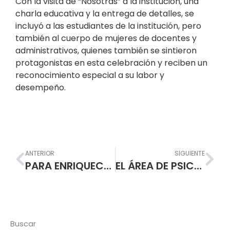
Con la visita de “Nosotras” a la institución, una
charla educativa y la entrega de detalles, se
incluyó a las estudiantes de la institución, pero
también al cuerpo de mujeres de docentes y
administrativos, quienes también se sintieron
protagonistas en esta celebración y reciben un
reconocimiento especial a su labor y
desempeño.
Prev
Nex
ANTERIOR
SIGUIENTE
PARA ENRIQUECER LA ENSEÑANZA EN LOS INFANTES
EL ÁREA DE PSICOLOGÍA DE LA ESCUELA NORMAL SUPERIOR DE PASTO, EN EL DESARROLLO DE LA GUÍA INTELIGENCIA Y CREATIVIDAD
Buscar