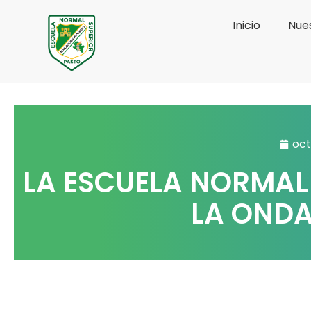
Ir
Inicio
Nues
al
contenido
oct
LA ESCUELA NORMAL 
LA ONDA