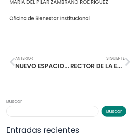
MARIA DEL PILAR ZAMBRANO RODRIGUEZ
Oficina de Bienestar Institucional
Prev
Nex
ANTERIOR
SIGUIENTE
NUEVO ESPACIO DE DESCANSO Y RECREACION POSEEN LOS ESTUDIANTES DE LA ESCUELA NORMAL
RECTOR DE LA ESCUELA NORMAL PARTICIPA EN SEMINARIO CON LA UNIVERSIDAD PEDAGOGICA NACIONAL Y LA RED COLUMBUS.
Buscar
Buscar
Entradas recientes