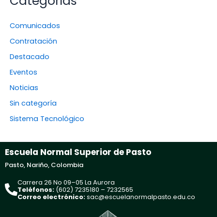
Categorías
Comunicados
Contratación
Destacado
Eventos
Noticias
Sin categoría
Sistema Tecnológico
Escuela Normal Superior de Pasto
Pasto, Nariño, Colombia
Carrera 26 No 09–05 La Aurora
Teléfonos:
(602) 7235180 – 7232565
Correo electrónico:
sac@escuelanormalpasto.edu.co