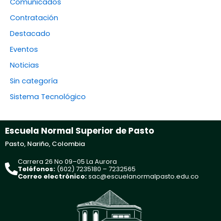
Comunicados
Contratación
Destacado
Eventos
Noticias
Sin categoría
Sistema Tecnológico
Escuela Normal Superior de Pasto
Pasto, Nariño, Colombia
Carrera 26 No 09–05 La Aurora
Teléfonos:
(602) 7235180 – 7232565
Correo electrónico:
sac@escuelanormalpasto.edu.co