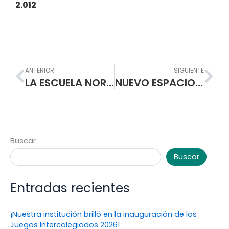
2.012
Prev
Nex
ANTERIOR
SIGUIENTE
LA ESCUELA NORMAL SUPERIOR DE PASTO REPRESENTARA A COLOMBIA EN EL SEGUNDO CONCURSO MUNDIAL e- ICON A CELEBRARSE EN SEUL-COREA.
NUEVO ESPACIO DE DESCANSO Y RECREACION POSEEN LOS ESTUDIANTES DE LA ESCUELA NORMAL
Buscar
Buscar
Entradas recientes
¡Nuestra institución brilló en la inauguración de los
Juegos Intercolegiados 2026!