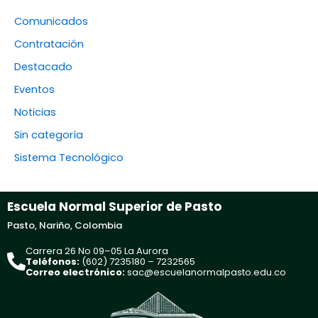
Comunicados
Contratación
Destacado
Eventos
Noticias
Sin categoría
Sistema Tecnológico
Escuela Normal Superior de Pasto
Pasto, Nariño, Colombia
Carrera 26 No 09–05 La Aurora
Teléfonos:
(602) 7235180 – 7232565
Correo electrónico:
sac@escuelanormalpasto.edu.co