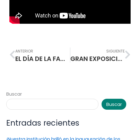
Prev
Nex
ANTERIOR
SIGUIENTE
EL DÍA DE LA FAMILIA NORMALISTA
GRAN EXPOSICIÓN DEL PROGRAMA DE FORMACIÓN COMPLEMENTARIA
Buscar
Buscar
Entradas recientes
¡Nuestra institución brilló en la inauguración de los