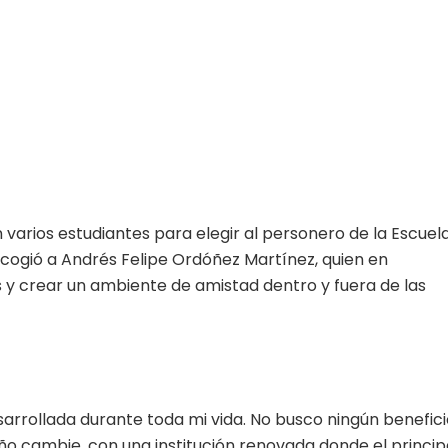
 varios estudiantes para elegir al personero de la Escuel
cogió a Andrés Felipe Ordóñez Martínez, quien en
 y crear un ambiente de amistad dentro y fuera de las
arrollada durante toda mi vida. No busco ningún benefici
ño cambie, con una institución renovada donde el princip