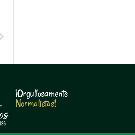
Next
¡Orgullosamente
N
o
r
m
a
l
i
s
t
a
s
!
N
o
r
m
a
l
i
s
t
a
s
!