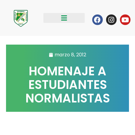
Ir
al
Facebook
Instag
Yo
contenido
marzo 8, 2012
HOMENAJE A
ESTUDIANTES
NORMALISTAS