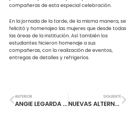
compañeras de esta especial celebración.
En la jornada de la tarde, de la misma manera, se
felicitó y homenajeo las mujeres que desde todas
las áreas de la institución. Así también los
estudiantes hicieron homenaje a sus
compañeras, con la realización de eventos,
entregas de detalles y refrigerios.
Prev
Nex
ANTERIOR
SIGUIENTE
ANGIE LEGARDA – UNA REPRESENTANTE DEL DEPORTE NARIÑENSE
NUEVAS ALTERNATIVAS DE EVOLUCIÓN EN LA EDUCACIÓN DE NARIÑO