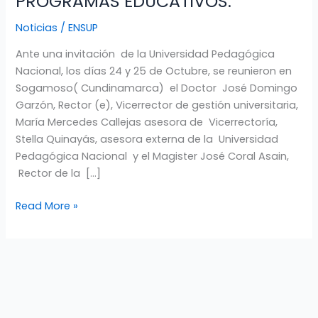
PROGRAMAS EDUCATIVOS.
Y
Noticias
/
ENSUP
LA
UNIVERSIDAD
Ante una invitación de la Universidad Pedagógica
PEDAGÓGICA
Nacional, los días 24 y 25 de Octubre, se reunieron en
NACIONAL
Sogamoso( Cundinamarca) el Doctor José Domingo
FIRMAN
Garzón, Rector (e), Vicerrector de gestión universitaria,
ALIANZA
María Mercedes Callejas asesora de Vicerrectoría,
PARA
Stella Quinayás, asesora externa de la Universidad
OFRECER
Pedagógica Nacional y el Magister José Coral Asain,
NUEVOS
Rector de la […]
PROGRAMAS
EDUCATIVOS.
Read More »