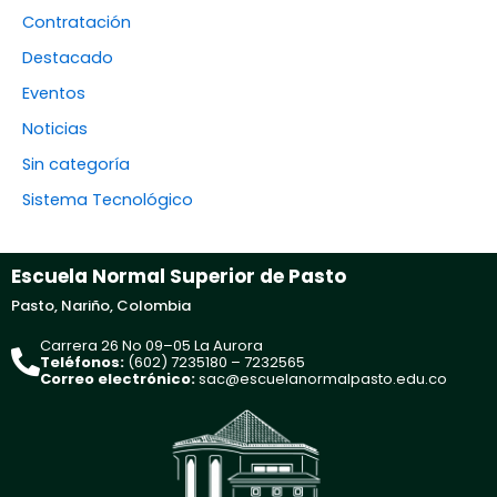
Contratación
Destacado
Eventos
Noticias
Sin categoría
Sistema Tecnológico
Escuela Normal Superior de Pasto
Pasto, Nariño, Colombia
Carrera 26 No 09–05 La Aurora
Teléfonos:
(602) 7235180 – 7232565
Correo electrónico:
sac@escuelanormalpasto.edu.co