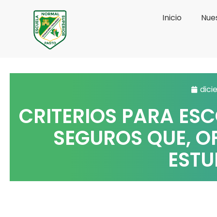
Ir
Inicio
Nues
al
contenido
dici
CRITERIOS PARA ES
SEGUROS QUE, O
ESTU